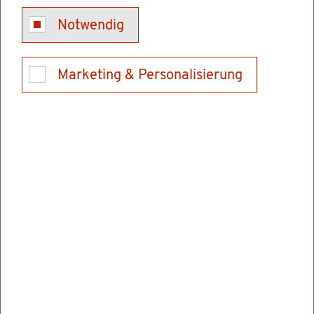
Mit­ar­bei­ter
Notwendig
Marketing & Personalisierung
Down­loads & For­mu­la­re zum Her­un­
ter­la­den!
Bitte be­ach­ten Sie, dass die Be­ar­bei­tung ei­ni­
ger Dienst­leis­tun­gen (z.B. Steu­er­an­ge­le­gen­
hei­ten, Was­ser-/Ab­was­ser, etc.) der Ge­mein­
de­ver­wal­tungs­ver­band Donau-Heu­berg über­
nimmt.
Hier­zu ste­hen die For­mu­la­re auf der
Home­page des Ge­mein­de­ver­wal­tungs­ver­ban­