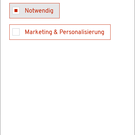
On­line-For­mu­lar - eAEV Er­laub­nis­an­trag
Notwendig
Marketing & Personalisierung
Ver­wand­te Ver­fah­ren
Er­laub­nis für ab­fall­wirt­schaft­li­che Tä­tig­keit
nach Kreis­lauf­wirt­schafts­ge­setz be­an­tra­gen