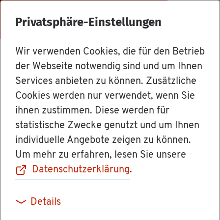
Menü
Privatsphäre-Einstellungen
Wir verwenden Cookies, die für den Betrieb
For­mu­la­re & Orts­recht
der Webseite notwendig sind und um Ihnen
Services anbieten zu können. Zusätzliche
Cookies werden nur verwendet, wenn Sie
eAEV - ER­laub­
ihnen zustimmen. Diese werden für
statistische Zwecke genutzt und um Ihnen
nis­an­trag
individuelle Angebote zeigen zu können.
Um mehr zu erfahren, lesen Sie unsere
Datenschutzerklärung
.
Do­ku­ment an­se­hen/her­un­ter­la­den
Details