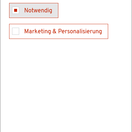
On­line-An­trag auf Mut­ter­schafts­geld für nicht
Notwendig
ge­setz­lich Ver­si­cher­te
Marketing & Personalisierung
Ver­wand­te Ver­fah­ren
Mut­ter­schafts­geld für nicht ge­setz­lich Ver­si­
cher­te beim Bun­des­ver­si­che­rungs­amt be­an­
tra­gen