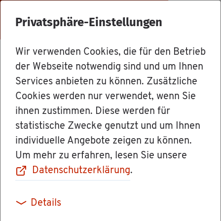
Menü
Privatsphäre-Einstellungen
Wir verwenden Cookies, die für den Betrieb
For­mu­la­re & Orts­recht
der Webseite notwendig sind und um Ihnen
Services anbieten zu können. Zusätzliche
Cookies werden nur verwendet, wenn Sie
Mut­ter­schafts­
ihnen zustimmen. Diese werden für
statistische Zwecke genutzt und um Ihnen
geld - An­trag
individuelle Angebote zeigen zu können.
Um mehr zu erfahren, lesen Sie unsere
Datenschutzerklärung
.
Do­ku­ment an­se­hen/her­un­ter­la­den
Details