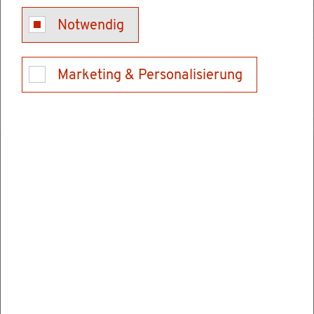
Do­ku­ment an­se­hen/her­un­ter­la­den
Notwendig
On­line-For­mu­lar Ver­ga­be von be­hörd­li­chen
Be­triebs­num­mern
Marketing & Personalisierung
Ver­wand­te Ver­fah­ren
Ab­fall­ent­sor­ger­num­mer be­an­tra­gen
Ab­fall­er­zeu­ger­num­mer be­an­tra­gen