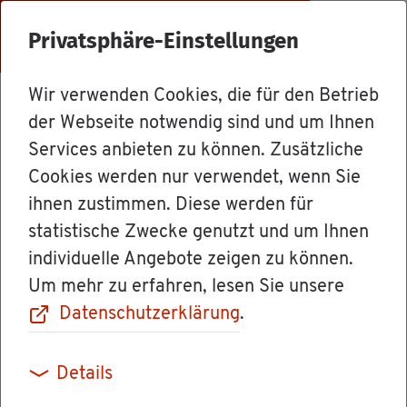
Menü
Privatsphäre-Einstellungen
Wir verwenden Cookies, die für den Betrieb
For­mu­la­re & Orts­recht
der Webseite notwendig sind und um Ihnen
Services anbieten zu können. Zusätzliche
Cookies werden nur verwendet, wenn Sie
Ver­ga­be von be­
ihnen zustimmen. Diese werden für
statistische Zwecke genutzt und um Ihnen
hörd­li­chen Be­
individuelle Angebote zeigen zu können.
Um mehr zu erfahren, lesen Sie unsere
triebs­num­mern
Datenschutzerklärung
.
Details