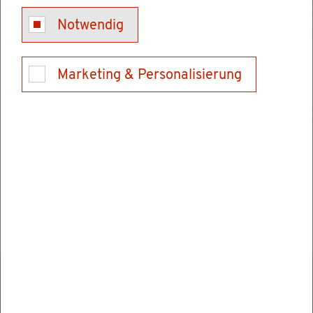
Notwendig
Do­ku­ment an­se­hen/her­un­ter­la­den
Marketing & Personalisierung
Stu­die­ren­de, die über­le­gen, ein Lehr­amts­stu­
di­um zu be­gin­nen, kön­nen mit­hil­fe des Ori­en­
tie­rungs­ver­fah­rens für Lehr­amts­stu­die­ren­de
her­aus­fin­den, ob das an­ge­streb­te Stu­di­um mit
da­zu­ge­hö­ri­ger Be­rufs­wahl für sie ge­eig­net
sein könn­te.