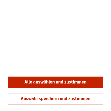
Im­pres­sum
Da­ten­schutz
Kon­takt & Öff­nungs­zei­ten
Bar­rie­re­frei­heit
Alle auswählen und zustimmen
© 2026 Stadt Fri­din­gen
Auswahl speichern und zustimmen