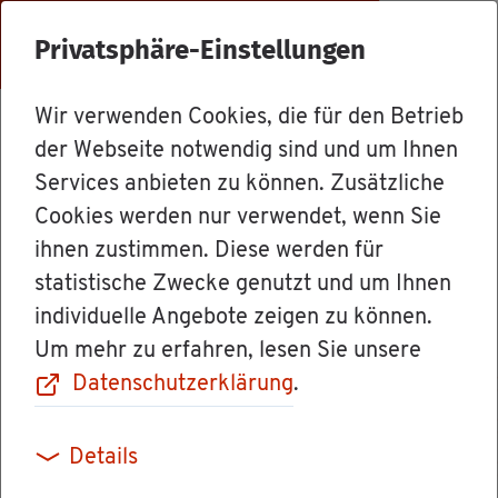
Menü
Privatsphäre-Einstellungen
Wir verwenden Cookies, die für den Betrieb
For­mu­la­re & Orts­recht
der Webseite notwendig sind und um Ihnen
Services anbieten zu können. Zusätzliche
Cookies werden nur verwendet, wenn Sie
Ori­en­tie­rungs­
ihnen zustimmen. Diese werden für
statistische Zwecke genutzt und um Ihnen
ver­fah­ren für
individuelle Angebote zeigen zu können.
Um mehr zu erfahren, lesen Sie unsere
künf­ti­ge Lehr­
Datenschutzerklärung
.
amts­stu­die­ren­de
Details