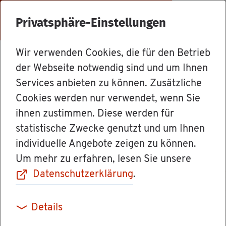
Menü
Privatsphäre-Einstellungen
Wir verwenden Cookies, die für den Betrieb
For­mu­la­re & Orts­recht
der Webseite notwendig sind und um Ihnen
Services anbieten zu können. Zusätzliche
Cookies werden nur verwendet, wenn Sie
Eich­an­trag/Ter­
ihnen zustimmen. Diese werden für
statistische Zwecke genutzt und um Ihnen
min­ver­ein­ba­rung
individuelle Angebote zeigen zu können.
Um mehr zu erfahren, lesen Sie unsere
Ta­xa­me­ter/Weg­
Datenschutzerklärung
.
stre­cken­zäh­ler
Details