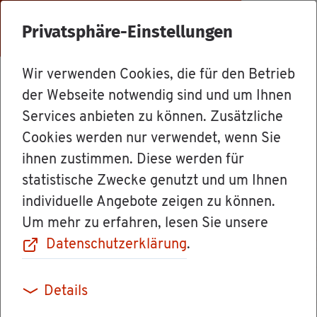
Menü
Privatsphäre-Einstellungen
Wir verwenden Cookies, die für den Betrieb
For­mu­la­re & Orts­recht
der Webseite notwendig sind und um Ihnen
Services anbieten zu können. Zusätzliche
Cookies werden nur verwendet, wenn Sie
Pro­duk­te des
ihnen zustimmen. Diese werden für
statistische Zwecke genutzt und um Ihnen
Lan­des­amts für
individuelle Angebote zeigen zu können.
Um mehr zu erfahren, lesen Sie unsere
Geo­in­for­ma­ti­on
Datenschutzerklärung
.
und Land­ent­
Details