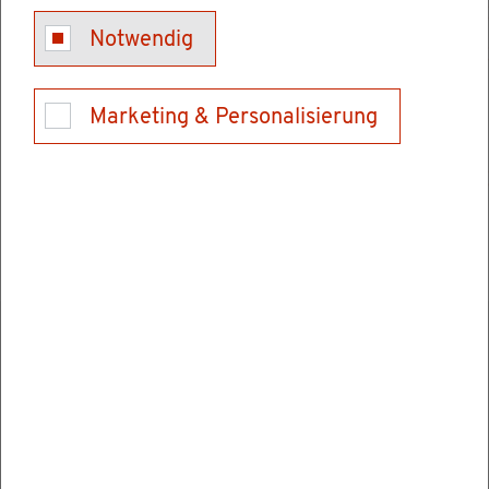
Notwendig
Do­ku­ment an­se­hen/her­un­ter­la­den
Marketing & Personalisierung
Hier kön­nen Sie Ihr Fahr­zeug um­mel­den, wenn
Sie in einen an­de­ren Zu­las­sungs­be­zirk zu­ge­
zo­gen sind.
Ver­wand­te Ver­fah­ren
Kraft­fahr­zeug - Um­mel­dung nach Umzug