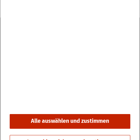
Im­pres­sum
Da­ten­schutz
Kon­takt & Öff­nungs­zei­ten
Bar­rie­re­frei­heit
Alle auswählen und zustimmen
© 2026 Stadt Fri­din­gen