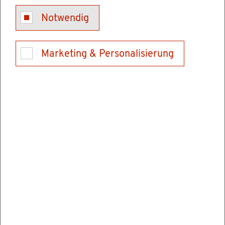
Kon­takt
Notwendig
Marketing & Personalisierung
Ver­wal­tungs­stel­len
Mi­nis­te­ri­um für Wis­sen­schaft, For­schung und
Kunst Baden-Würt­tem­berg
Kö­nigstr. 46
70173 Stutt­gart
Tel.: 0711-279-0
Fax: 0711-279-3080
E-Mail schrei­ben
E-Mail schrei­ben
In­for­ma­tio­nen & Öff­nungs­zei­ten