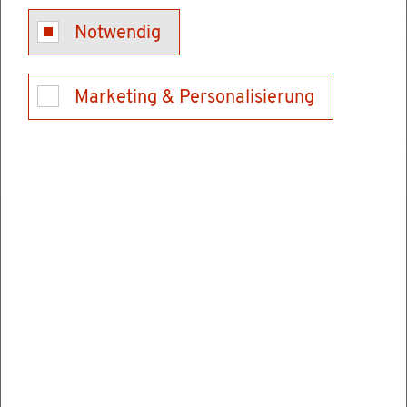
Grund­stück.
Notwendig
Wenn Sie Ihr Grund­stück be­bau­en möch­ten,
soll­ten Sie eben­falls die Le­bens­la­ge "
Marketing & Personalisierung
Bauen und Mo­der­ni­sie­ren
" lesen.
Wei­te­re In­for­ma­tio­nen zum Thema
Grund­stück
Er­werb eines Grund­stücks
Grund­buch