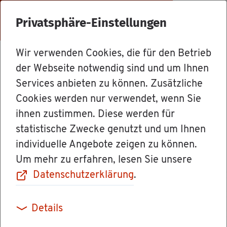
Menü
Privatsphäre-Einstellungen
Wir verwenden Cookies, die für den Betrieb
Le­bens­la­gen
der Webseite notwendig sind und um Ihnen
Services anbieten zu können. Zusätzliche
Cookies werden nur verwendet, wenn Sie
Grund­stück
ihnen zustimmen. Diese werden für
statistische Zwecke genutzt und um Ihnen
individuelle Angebote zeigen zu können.
Um mehr zu erfahren, lesen Sie unsere
Sie haben ein Grund­stück ge­erbt? Oder Sie
Datenschutzerklärung
.
den­ken dar­über nach, eines zu kau­fen? In die­
ser Si­tua­ti­on hel­fen Ihnen un­se­re In­for­ma­tio­
Details
nen in allen An­ge­le­gen­hei­ten rund um das