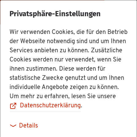
Menü
Privatsphäre-Einstellungen
Wir verwenden Cookies, die für den Betrieb
Le­bens­la­gen
der Webseite notwendig sind und um Ihnen
Services anbieten zu können. Zusätzliche
Cookies werden nur verwendet, wenn Sie
Grund­stücks­ei­
ihnen zustimmen. Diese werden für
statistische Zwecke genutzt und um Ihnen
gen­schaf­ten
individuelle Angebote zeigen zu können.
Um mehr zu erfahren, lesen Sie unsere
Datenschutzerklärung
.
Die Ei­gen­schaf­ten eines Grund­stücks sind von
Details
we­sent­li­cher Be­deu­tung für die er­wer­ben­de