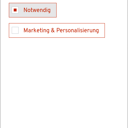
Per­son. Von ihnen hängt bei­spiels­wei­se der
Notwendig
Preis für ein Grund­stück ab oder wie es in Zu­
kunft ge­nutzt wer­den kann und darf. Die fol­
gen­den Ka­pi­tel er­läu­tern die wich­tigs­ten
Marketing & Personalisierung
Grund­stücks­ei­gen­schaf­ten und ihre Be­deu­tung
für die Kauf­ent­schei­dung.
Frei­ga­be­ver­merk
Die­ser Text ent­stand in enger Zu­sam­men­ar­beit
mit den fach­lich zu­stän­di­gen Stel­len. Das
Mi­nis­te­ri­um für Länd­li­chen Raum und Ver­
brau­cher­schutz
hat ihn am 21.11.2018 frei­ge­ge­ben.