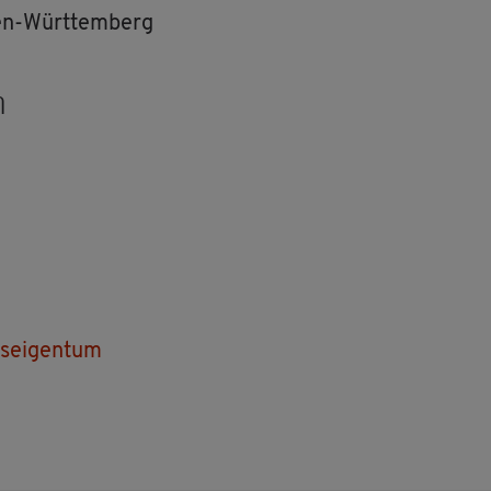
den-Würt­tem­berg
n
­ei­gen­tum