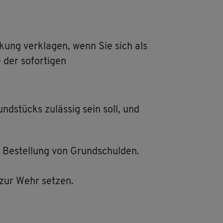
kung ver­kla­gen, wenn Sie sich als
 der so­for­ti­gen
nd­stücks zu­läs­sig sein soll, und
ie Be­stel­lung von Grund­schul­den.
 zur Wehr set­zen.