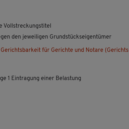
Voll­stre­ckungs­ti­tel
gen den je­wei­li­gen Grund­stücks­ei­gen­tü­mer
 Ge­richts­bar­keit für Ge­rich­te und No­ta­re (Ge­richts
ge 1 Ein­tra­gung einer Be­las­tung