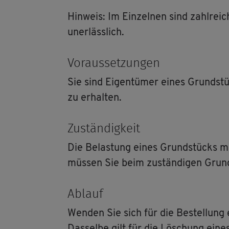
Hin­weis: Im Ein­zel­nen sind zahl­rei­c
un­er­läss­lich.
Vor­aus­set­zun­gen
Sie sind Ei­gen­tü­mer eines Grund­s
zu er­hal­ten.
Zu­stän­dig­keit
Die Be­las­tung eines Grund­stücks m
müs­sen Sie beim zu­stän­di­gen Grund
Ab­lauf
Wen­den Sie sich für die Be­stel­lung