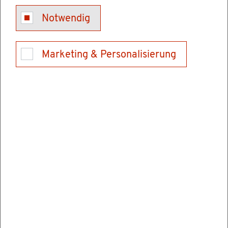
Kon­takt
Notwendig
Tel.: 0621/370099-0 (Ver­mitt­lung)
E-Mail schrei­ben
Marketing & Personalisierung
Ver­wal­tungs­stel­len
Hoch­schu­le für Rechts­pfle­ge Schwet­zin­gen
Karls­ru­her Stra­ße 2
68723 Schwet­zin­gen
Tel.: 06202928900
Fax: 062029289069
E-Mail schrei­ben
In­for­ma­tio­nen & Öff­nungs­zei­ten