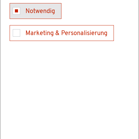
Kon­takt
Notwendig
Tel.: 06202928900
E-Mail schrei­ben
Marketing & Personalisierung
Ver­wal­tungs­stel­len
Hoch­schu­le für Rechts­pfle­ge Schwet­zin­gen
Karls­ru­her Stra­ße 2
68723 Schwet­zin­gen
Tel.: 06202928900
Fax: 062029289069
E-Mail schrei­ben
In­for­ma­tio­nen & Öff­nungs­zei­ten