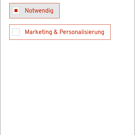
Kon­takt
Notwendig
Tel.: 06202928900
E-Mail schrei­ben
Marketing & Personalisierung
Ver­wal­tungs­stel­len
Hoch­schu­le für Rechts­pfle­ge Schwet­zin­gen
Karls­ru­her Stra­ße 2
68723 Schwet­zin­gen
Tel.: 06202928900
Fax: 062029289069
E-Mail schrei­ben
In­for­ma­tio­nen & Öff­nungs­zei­ten