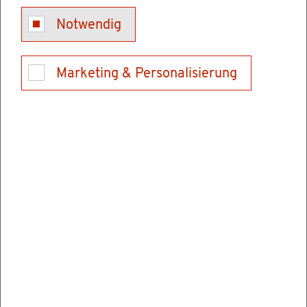
Kon­takt
Notwendig
Tel.: 06202928900
E-Mail schrei­ben
Marketing & Personalisierung
Ver­wal­tungs­stel­len
Hoch­schu­le für Rechts­pfle­ge Schwet­zin­gen
Karls­ru­her Stra­ße 2
68723 Schwet­zin­gen
Tel.: 06202928900
Fax: 062029289069
E-Mail schrei­ben
In­for­ma­tio­nen & Öff­nungs­zei­ten