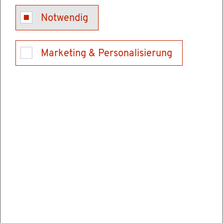
Kon­takt
Notwendig
Tel.: 06202928900
E-Mail schrei­ben
Marketing & Personalisierung
Ver­wal­tungs­stel­len
Hoch­schu­le für Rechts­pfle­ge Schwet­zin­gen
Karls­ru­her Stra­ße 2
68723 Schwet­zin­gen
Tel.: 06202928900
Fax: 062029289069
E-Mail schrei­ben
In­for­ma­tio­nen & Öff­nungs­zei­ten