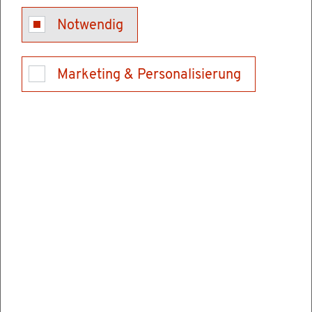
Kon­takt
Notwendig
Tel.: 06202928900
E-Mail schrei­ben
Marketing & Personalisierung
Ver­wal­tungs­stel­len
Hoch­schu­le für Rechts­pfle­ge Schwet­zin­gen
Karls­ru­her Stra­ße 2
68723 Schwet­zin­gen
Tel.: 06202928900
Fax: 062029289069
E-Mail schrei­ben
In­for­ma­tio­nen & Öff­nungs­zei­ten