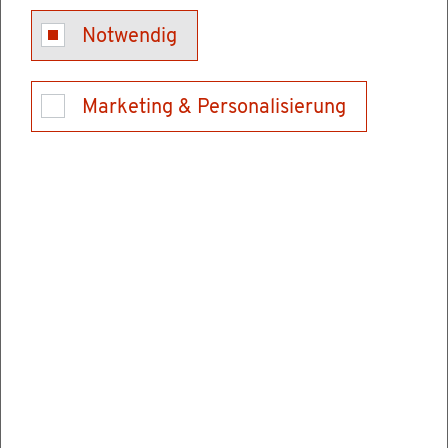
Kon­takt
Notwendig
Tel.: 06202928900
E-Mail schrei­ben
Marketing & Personalisierung
Ver­wal­tungs­stel­len
Hoch­schu­le für Rechts­pfle­ge Schwet­zin­gen
Karls­ru­her Stra­ße 2
68723 Schwet­zin­gen
Tel.: 06202928900
Fax: 062029289069
E-Mail schrei­ben
In­for­ma­tio­nen & Öff­nungs­zei­ten