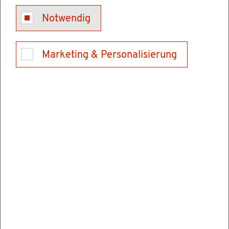
Kon­takt
Notwendig
Tel.: 0621/370099-0 (Ver­mitt­lung)
E-Mail schrei­ben
Marketing & Personalisierung
Ver­wal­tungs­stel­len
Hoch­schu­le für Rechts­pfle­ge Schwet­zin­gen
Karls­ru­her Stra­ße 2
68723 Schwet­zin­gen
Tel.: 06202928900
Fax: 062029289069
E-Mail schrei­ben
In­for­ma­tio­nen & Öff­nungs­zei­ten