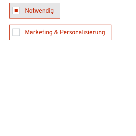
Kon­takt
Notwendig
Tel.: 0621/370099-0 (Ver­mitt­lung)
E-Mail schrei­ben
Marketing & Personalisierung
Ver­wal­tungs­stel­len
Hoch­schu­le für Rechts­pfle­ge Schwet­zin­gen
Karls­ru­her Stra­ße 2
68723 Schwet­zin­gen
Tel.: 06202928900
Fax: 062029289069
E-Mail schrei­ben
In­for­ma­tio­nen & Öff­nungs­zei­ten