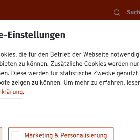
Suc
e-Einstellungen
Rat­haus
Mit­ar­bei­ter
Mit­ar­bei­ter: 
kies, die für den Betrieb der Webseite notwendig
bieten zu können. Zusätzliche Cookies werden nu
i­rek­tor Mar­tin Ha­
en. Diese werden für statistische Zwecke genutzt
bote zeigen zu können. Um mehr zu erfahren, lese
rklärung
.
Marketing & Personalisierung