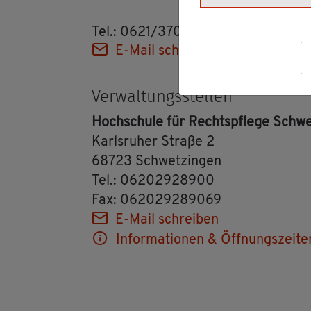
Tel.: 0621/370099-0 (Ver­mitt­lung)
E-Mail schrei­ben
Ver­wal­tungs­stel­len
Hoch­schu­le für Rechts­pfle­ge Schwe
Karls­ru­her Stra­ße 2
68723 Schwet­zin­gen
Tel.: 06202928900
Fax: 062029289069
E-Mail schrei­ben
In­for­ma­tio­nen & Öff­nungs­zei­te