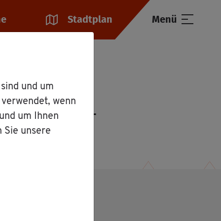
he
Stadt­plan
Menü
Mar­tin Ha­sel­may­er
 sind und um
r verwendet, wenn
sel­may­er
 und um Ihnen
n Sie unsere