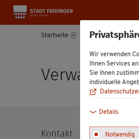
Privatsphär
Start­sei­te
Bür­ger­ser­vice
Wir verwenden Coo
Ihnen Services an
Ver­wal­tungs­d
Sie ihnen zustimm
individuelle Ange
Datenschutze
Details
Kon­takt
Notwendig