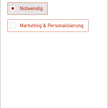
Kon­takt
Notwendig
Tel.: 0621/370099-0 (Ver­mitt­lung)
E-Mail schrei­ben
Marketing & Personalisierung
Ver­wal­tungs­stel­len
Hoch­schu­le für Rechts­pfle­ge Schwet­zin­gen
Karls­ru­her Stra­ße 2
68723 Schwet­zin­gen
Tel.: 06202928900
Fax: 062029289069
E-Mail schrei­ben
In­for­ma­tio­nen & Öff­nungs­zei­ten