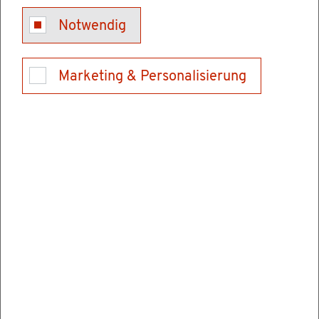
Kon­takt
Notwendig
Tel.: 0621/370099-0 (Ver­mitt­lung)
E-Mail schrei­ben
Marketing & Personalisierung
Ver­wal­tungs­stel­len
Hoch­schu­le für Rechts­pfle­ge Schwet­zin­gen
Karls­ru­her Stra­ße 2
68723 Schwet­zin­gen
Tel.: 06202928900
Fax: 062029289069
E-Mail schrei­ben
In­for­ma­tio­nen & Öff­nungs­zei­ten