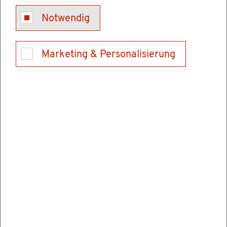
Kon­takt
Notwendig
Tel.: 0621/370099-0 (Ver­mitt­lung)
E-Mail schrei­ben
Marketing & Personalisierung
Ver­wal­tungs­stel­len
Hoch­schu­le für Rechts­pfle­ge Schwet­zin­gen
Karls­ru­her Stra­ße 2
68723 Schwet­zin­gen
Tel.: 06202928900
Fax: 062029289069
E-Mail schrei­ben
In­for­ma­tio­nen & Öff­nungs­zei­ten