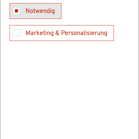
Kon­takt
Notwendig
Tel.: 0621/370099-0 (Ver­mitt­lung)
E-Mail schrei­ben
Marketing & Personalisierung
Ver­wal­tungs­stel­len
Hoch­schu­le für Rechts­pfle­ge Schwet­zin­gen
Karls­ru­her Stra­ße 2
68723 Schwet­zin­gen
Tel.: 06202928900
Fax: 062029289069
E-Mail schrei­ben
In­for­ma­tio­nen & Öff­nungs­zei­ten