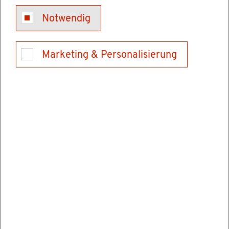
Be­rufs­auf­sicht sowie Wah­rung und För­de­rung
Notwendig
der be­ruf­li­chen In­ter­es­sen und Be­lan­ge der
Ge­samt­heit der Mit­glie­der des steu­er­be­ra­ten­
den Be­ru­fes
Marketing & Personalisierung
Be­rufs­kam­mer für sämt­li­che Steu­er­be­ra­ter,
Steu­er­be­voll­mäöch­tig­te und Steu­er­be­ra­tungs­
ge­sell­schaf­ten in Süd­ba­den
Be­treu­te Dienst­leis­tun­gen u. a.
Aus­bil­dungs­zeit ver­kür­zen oder ver­län­gern
Eig­nung zur Aus­bil­dung - Fest­stel­lung be­an­
tra­gen