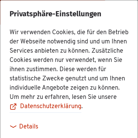
Menü
Privatsphäre-Einstellungen
Wir verwenden Cookies, die für den Betrieb
Le­bens­la­gen
der Webseite notwendig sind und um Ihnen
Services anbieten zu können. Zusätzliche
Cookies werden nur verwendet, wenn Sie
Be­grün­dung der
ihnen zustimmen. Diese werden für
statistische Zwecke genutzt und um Ihnen
Le­bens­part­ner­
individuelle Angebote zeigen zu können.
Um mehr zu erfahren, lesen Sie unsere
schaft im Aus­
Datenschutzerklärung
.
land
Details