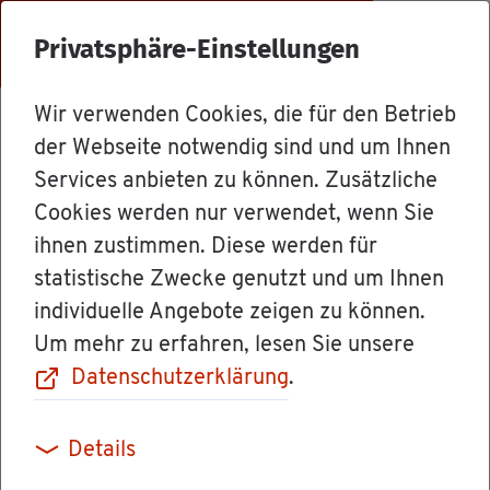
Menü
Privatsphäre-Einstellungen
Wir verwenden Cookies, die für den Betrieb
Dienst­leis­tun­gen
der Webseite notwendig sind und um Ihnen
Services anbieten zu können. Zusätzliche
Cookies werden nur verwendet, wenn Sie
Be­glau­bi­gung
ihnen zustimmen. Diese werden für
statistische Zwecke genutzt und um Ihnen
von aus­län­di­
individuelle Angebote zeigen zu können.
Um mehr zu erfahren, lesen Sie unsere
schen öf­fent­li­
Datenschutzerklärung
.
chen Ur­kun­den
Details