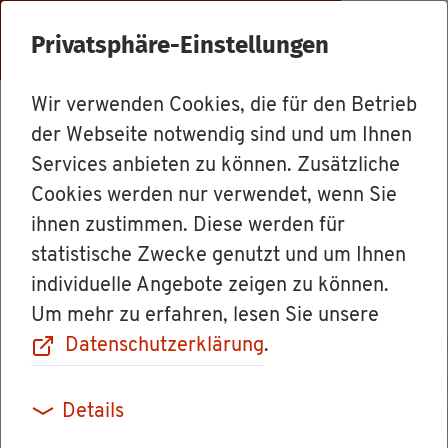
Menü
Privatsphäre-Einstellungen
Wir verwenden Cookies, die für den Betrieb
Un­ter­neh­men
der Webseite notwendig sind und um Ihnen
Services anbieten zu können. Zusätzliche
Cookies werden nur verwendet, wenn Sie
Anton Hipp GmbH
ihnen zustimmen. Diese werden für
statistische Zwecke genutzt und um Ihnen
In­stru­men­te & Im­plan­ta­te
individuelle Angebote zeigen zu können.
Um mehr zu erfahren, lesen Sie unsere
Die Firma Anton Hipp GmbH wurde 1970 ge­
Datenschutzerklärung
.
grün­det und ist seit­dem Her­stel­ler chir­ur­gi­
scher Sche­ren und Im­plan­ta­te. HNO-, MKG-,
Details
Äs­the­ti­sche-, oder Neu­ro­chir­ur­gie – Anton