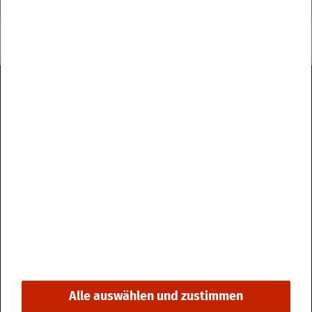
Im­pres­sum
Da­ten­schutz
Kon­takt & Öff­nungs­zei­ten
Bar­rie­re­frei­heit
Alle auswählen und zustimmen
© 2026 Stadt Fri­din­gen