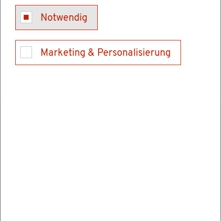
Hipp ist welt­weit Ihr kom­pe­ten­ter Part­ner für
Notwendig
die ope­ra­ti­ve Me­di­zin.
Anton Hipp GmbH – das
be­deu­tet höchs­te Qua­li­tät und Prä­zi­si­on aus
Marketing & Personalisierung
Lei­den­schaft.
Kon­takt
Anton Hipp GmbH
Hipp Anton
An­na­stra­ße 25/1