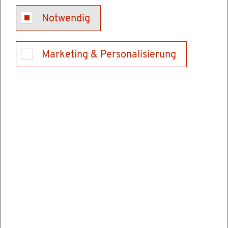
Tel.: 0721 926-6610
Notwendig
E-Mail schrei­ben
Marketing & Personalisierung
Ver­wal­tungs­stel­len
Füh­rungs­aka­de­mie Baden-Würt­tem­berg
Hans-Thoma-Stra­ße 1
76133 Karls­ru­he
Tel.: 0721 926-6610
E-Mail schrei­ben
In­for­ma­tio­nen & Öff­nungs­zei­ten