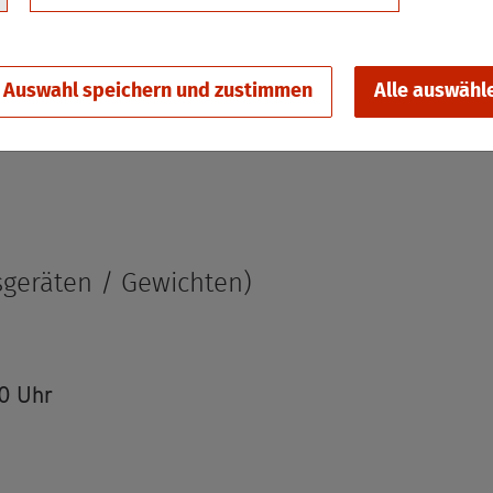
Auswahl speichern und zustimmen
Alle auswähl
ge­rä­ten / Ge­wich­ten)
00 Uhr