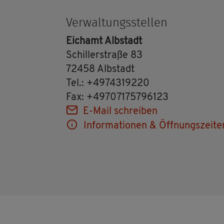
Ver­wal­tungs­stel­len
Eich­amt Alb­stadt
Schil­ler­stra­ße 83
72458 Alb­stadt
Tel.: +4974319220
Fax: +49707175796123
E-Mail schrei­ben
In­for­ma­tio­nen & Öff­nungs­zei­te