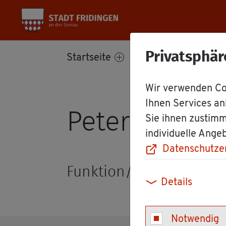
Privatsphär
Start­sei­te
Bür­ger­ser­vice
Wir verwenden Coo
Ihnen Services an
Peter Schön­l
Sie ihnen zustimm
individuelle Ange
Datenschutze
Funk­ti­on/Rolle: Lei­ter 
Details
Notwendig