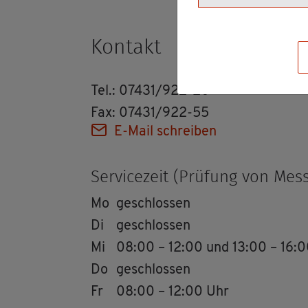
Kon­takt
Tel.: 07431/922-20
Fax: 07431/922-55
E-Mail schrei­ben
Ser­vice­zeit (Prü­fung von Mess­
Mo
ge­schlos­sen
Di
ge­schlos­sen
Mi
08:00 – 12:00 und 13:00 – 16:
Do
ge­schlos­sen
Fr
08:00 – 12:00 Uhr