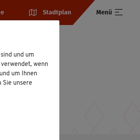
he
Stadt­plan
Menü
 Peter Schön­le­ber
 sind und um
r verwendet, wenn
 und um Ihnen
n Sie unsere