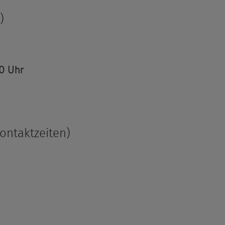
)
00 Uhr
Kon­takt­zei­ten)