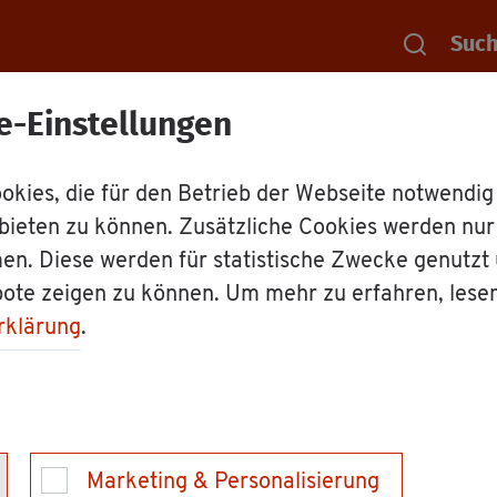
Suc
e-Einstellungen
Rat­haus
Mit­ar­bei­ter
Mit­ar­bei­ter:
kies, die für den Betrieb der Webseite notwendig
bieten zu können. Zusätzliche Cookies werden nu
e­ber
en. Diese werden für statistische Zwecke genutzt
bote zeigen zu können. Um mehr zu erfahren, lese
rklärung
.
des Eich­amts
Marketing & Personalisierung