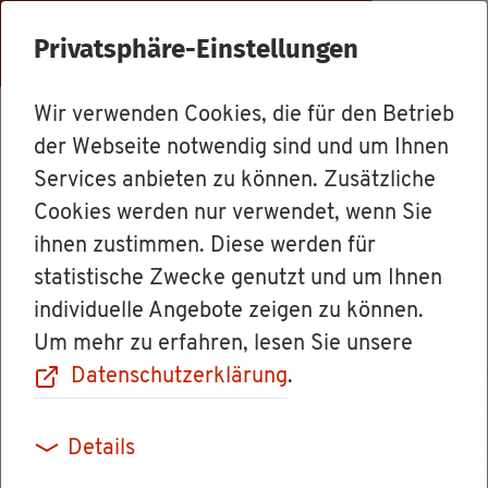
Menü
Privatsphäre-Einstellungen
Wir verwenden Cookies, die für den Betrieb
Mit­ar­bei­ter
der Webseite notwendig sind und um Ihnen
Services anbieten zu können. Zusätzliche
Cookies werden nur verwendet, wenn Sie
Frau Ni­co­le Ab­rell
ihnen zustimmen. Diese werden für
statistische Zwecke genutzt und um Ihnen
Funk­ti­on/Rolle: Ein­woh­ner­mel­de­amt,
individuelle Angebote zeigen zu können.
Aus­wei­se
Um mehr zu erfahren, lesen Sie unsere
Datenschutzerklärung
.
Be­treu­te Dienst­leis­tun­gen u. a.
Details