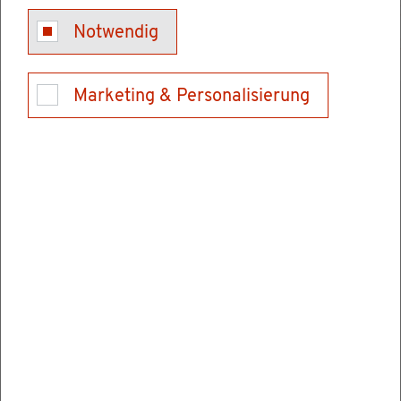
Lie­fer­sta­tus Aus­weis­do­ku­ment ab­fra­gen!
Notwendig
Marketing & Personalisierung
Kon­takt
Ge­bäu­de: Rat­haus
E-Mail schrei­ben
Ver­wal­tungs­stel­len
Bür­ger­bü­ro
Kirch­platz 2