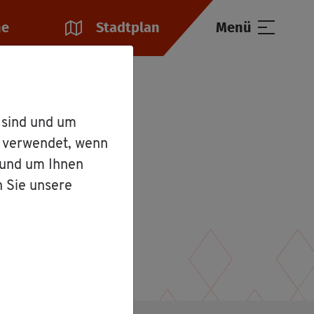
he
Stadt­plan
Menü
Frau Mer­lin­da Av­do­so­ji
 sind und um
r verwendet, wenn
 und um Ihnen
n Sie unsere
lot­sen"