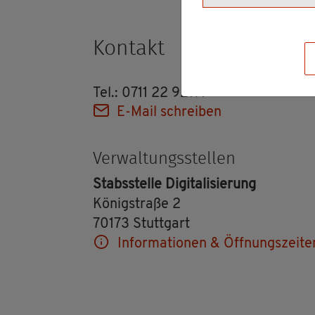
Kon­takt
Tel.: 0711 22 92171
E-Mail schrei­ben
Ver­wal­tungs­stel­len
Stabs­stel­le Di­gi­ta­li­sie­rung
Kö­nig­stra­ße 2
70173 Stutt­gart
In­for­ma­tio­nen & Öff­nungs­zei­te