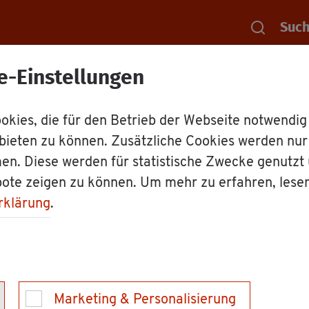
Suc
e-Einstellungen
Rat­haus
Mit­ar­bei­ter
Mit­ar­bei­ter: 
kies, die für den Betrieb der Webseite notwendig
bieten zu können. Zusätzliche Cookies werden nu
 Av­do­so­ji
en. Diese werden für statistische Zwecke genutzt
bote zeigen zu können. Um mehr zu erfahren, lese
rklärung
.
it­ar­bei­te­rin "Kom­mu­na­le Di­gi­tal­
Marketing & Personalisierung