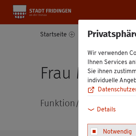
Privatsphär
Start­sei­te
Bür­ger­ser­vice
Wir verwenden Coo
Ihnen Services an
Frau Mer­lin­da
Sie ihnen zustimm
individuelle Ange
Datenschutze
Funk­ti­on/Rolle: Pro­jekt­m
Details
Notwendig