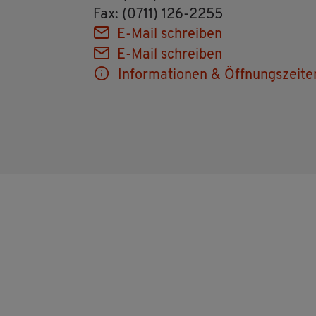
Fax: (0711) 126-2255
E-Mail schrei­ben
E-Mail schrei­ben
In­for­ma­tio­nen & Öff­nungs­zei­te