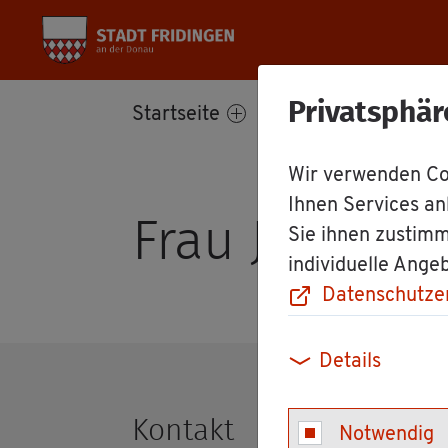
Privatsphär
Start­sei­te
Bür­ger­ser­vice
Wir verwenden Coo
Ihnen Services an
Frau Jo­han­n
Sie ihnen zustimm
individuelle Ange
Datenschutze
Details
Kon­takt
Notwendig