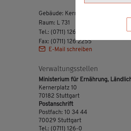
Ge­bäu­de: Ker­ner­platz 10
Raum: L 731
Tel.: (0711) 126 2909
Fax: (0711) 126 2255
E-Mail schrei­ben
Ver­wal­tungs­stel­len
Mi­nis­te­ri­um für Er­näh­rung, Länd
Ker­ner­platz 10
70182 Stutt­gart
Post­an­schrift
Post­fach: 10 34 44
70029 Stutt­gart
Tel.: (0711) 126-0