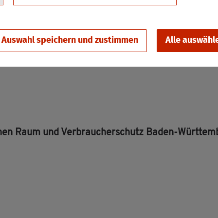
Auswahl speichern und zustimmen
Alle auswähl
­li­chen Raum und Ver­brau­cher­schutz Baden-Würt­tem