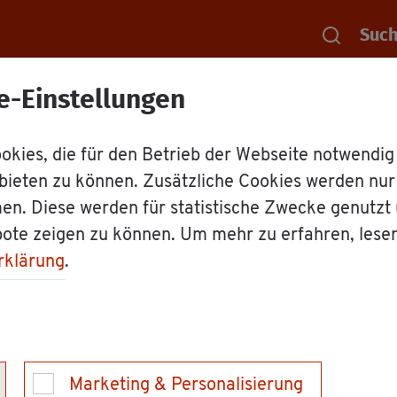
Suc
e-Einstellungen
Rat­haus
Mit­ar­bei­ter
Mit­ar­bei­ter:
kies, die für den Betrieb der Webseite notwendig
bieten zu können. Zusätzliche Cookies werden nu
a Frey
en. Diese werden für statistische Zwecke genutzt
bote zeigen zu können. Um mehr zu erfahren, lese
rklärung
.
Marketing & Personalisierung