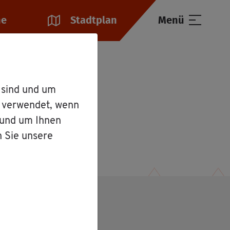
he
Stadt­plan
Menü
 Frau Jo­han­na Frey
 sind und um
r verwendet, wenn
 und um Ihnen
n Sie unsere