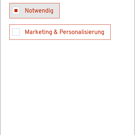
Ge­bäu­de: Ker­ner­platz 10
Notwendig
Raum: L 731
Tel.: (0711) 126 2909
Marketing & Personalisierung
Fax: (0711) 126 2255
E-Mail schrei­ben
Ver­wal­tungs­stel­len
Mi­nis­te­ri­um für Er­näh­rung, Länd­li­chen Raum
und Ver­brau­cher­schutz Baden-Würt­tem­berg
Ker­ner­platz 10
70182 Stutt­gart
Post­an­schrift
Post­fach: 10 34 44
70029 Stutt­gart