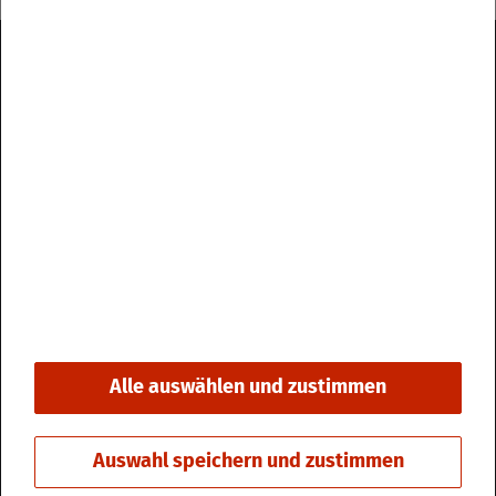
Im­pres­sum
Da­ten­schutz
Kon­takt & Öff­nungs­zei­ten
Bar­rie­re­frei­heit
Alle auswählen und zustimmen
© 2026 Stadt Fri­din­gen
Auswahl speichern und zustimmen