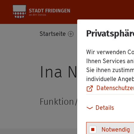
Privatsphär
Start­sei­te
Bür­ger­ser­vice
Wir verwenden Coo
Ihnen Services an
Ina Nick­lis
Sie ihnen zustimm
individuelle Ange
Datenschutze
Funk­ti­on/Rolle: Bür­ger­re
Details
Notwendig