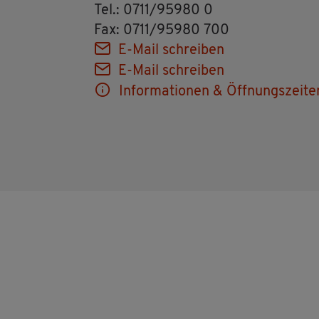
Tel.: 0711/95980 0
Fax: 0711/95980 700
E-Mail schrei­ben
E-Mail schrei­ben
In­for­ma­tio­nen & Öff­nungs­zei­te