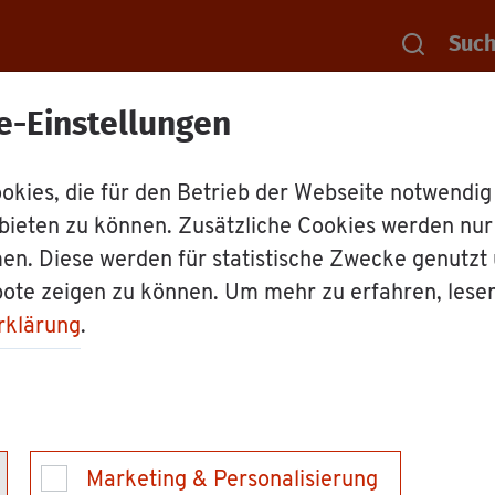
Suc
e-Einstellungen
Rat­haus
Mit­ar­bei­ter
Mit­ar­bei­ter: I
kies, die für den Betrieb der Webseite notwendig
bieten zu können. Zusätzliche Cookies werden nu
en. Diese werden für statistische Zwecke genutzt
bote zeigen zu können. Um mehr zu erfahren, lese
rklärung
.
­fe­ren­tin
Marketing & Personalisierung