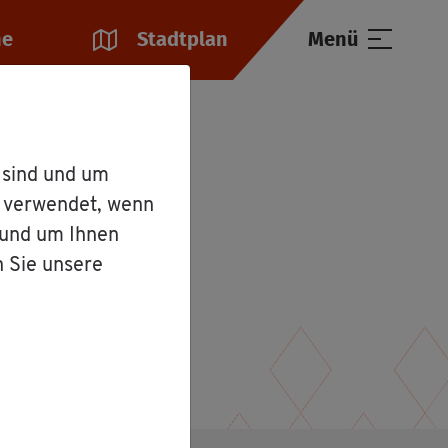
he
Stadt­plan
Menü
na Nick­lis
 sind und um
r verwendet, wenn
 und um Ihnen
n Sie unsere