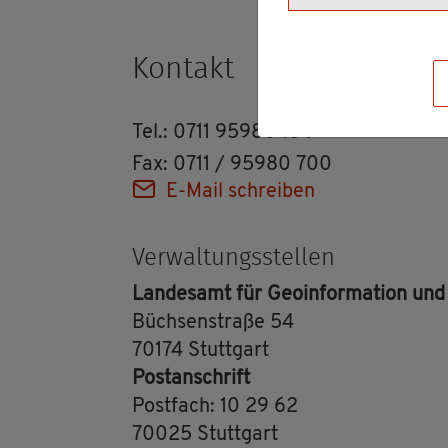
Kon­takt
Tel.: 0711 95980 184
Fax: 0711 / 95980 700
E-Mail schrei­ben
Ver­wal­tungs­stel­len
Lan­des­amt für Geo­in­for­ma­ti­on un
Büch­sen­stra­ße 54
70174 Stutt­gart
Post­an­schrift
Post­fach: 10 29 62
70025 Stutt­gart