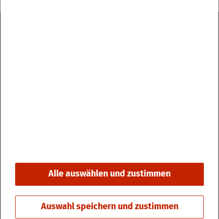
Im­pres­sum
Da­ten­schutz
Kon­takt & Öff­nungs­zei­ten
Bar­rie­re­frei­heit
Alle auswählen und zustimmen
© 2026 Stadt Fri­din­gen
Auswahl speichern und zustimmen