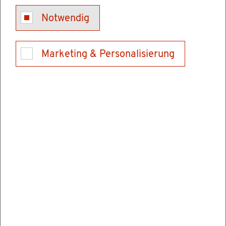
Kon­takt
Notwendig
Tel.: 0711 95980 184
Marketing & Personalisierung
Fax: 0711 / 95980 700
E-Mail schrei­ben
Ver­wal­tungs­stel­len
Lan­des­amt für Geo­in­for­ma­ti­on und Land­ent­
wick­lung (LGL)
Büch­sen­stra­ße 54
70174 Stutt­gart
Post­an­schrift
Post­fach: 10 29 62
70025 Stutt­gart