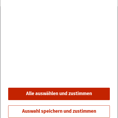
Im­pres­sum
Da­ten­schutz
Kon­takt & Öff­nungs­zei­ten
Bar­rie­re­frei­heit
Alle auswählen und zustimmen
© 2026 Stadt Fri­din­gen
Auswahl speichern und zustimmen