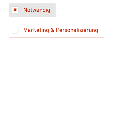
Kon­takt
Notwendig
Tel.: 0711 95980 184
Marketing & Personalisierung
Fax: 0711 / 95980 700
E-Mail schrei­ben
Ver­wal­tungs­stel­len
Lan­des­amt für Geo­in­for­ma­ti­on und Land­ent­
wick­lung (LGL)
Büch­sen­stra­ße 54
70174 Stutt­gart
Post­an­schrift
Post­fach: 10 29 62
70025 Stutt­gart