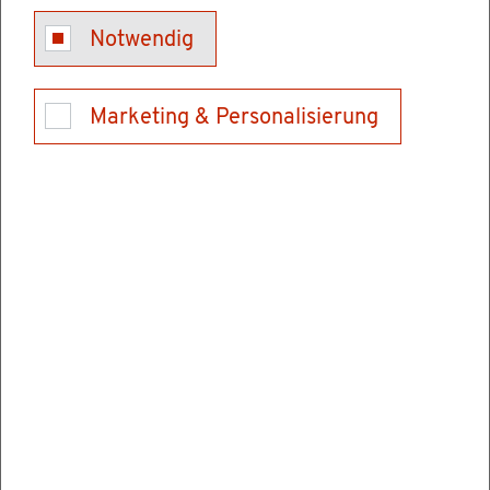
Kon­takt
Notwendig
Tel.: 0711 95980 184
Marketing & Personalisierung
Fax: 0711 / 95980 700
E-Mail schrei­ben
Ver­wal­tungs­stel­len
Lan­des­amt für Geo­in­for­ma­ti­on und Land­ent­
wick­lung (LGL)
Büch­sen­stra­ße 54
70174 Stutt­gart
Post­an­schrift
Post­fach: 10 29 62
70025 Stutt­gart