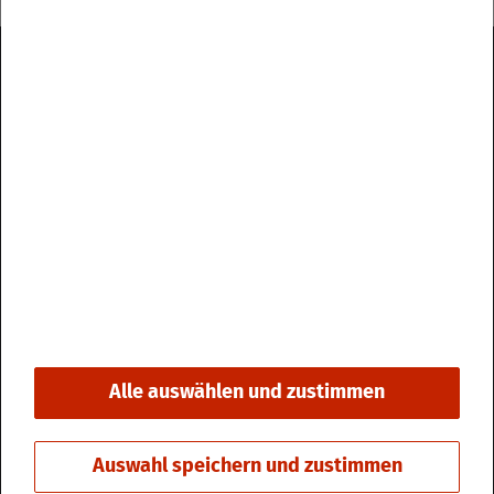
Im­pres­sum
Da­ten­schutz
Kon­takt & Öff­nungs­zei­ten
Bar­rie­re­frei­heit
Alle auswählen und zustimmen
© 2026 Stadt Fri­din­gen
Auswahl speichern und zustimmen