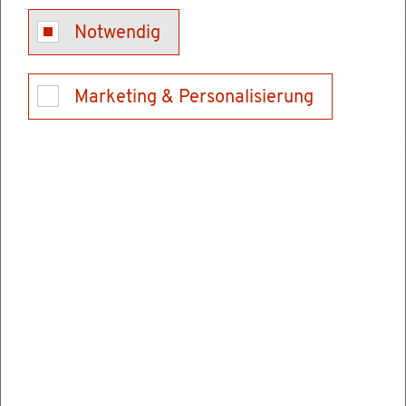
Be­treu­te Dienst­leis­tun­gen u. a.
Notwendig
Le­bens­mit­tel­über­wa­chung - Mel­de­pflicht für
Marketing & Personalisierung
Jäger bei Ab­ga­be von Wild und Wild­fleisch
Zu­ge­hö­ri­ge For­mu­la­re
An­ga­ben im Rah­men der Mel­de­pflicht
nach der Ver­ord­nung (EG) Nr. 852/2004
über Le­bens­mit­tel­hy­gie­ne bei der Ab­ga­
be von Wild und Wild­fleisch durch Jäger
In­for­ma­ti­on für Jäger zur Mel­dung sei­
ner le­bens­mit­tel­un­ter­neh­me­ri­schen Tä­
tig­kei­ten