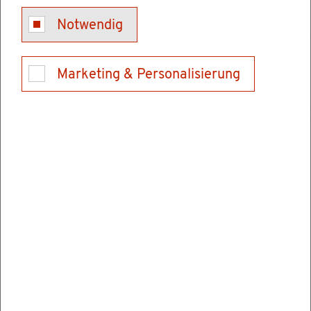
Notwendig
Be­treu­te Dienst­leis­tun­gen u. a.
Marketing & Personalisierung
Ver­sor­gungs­werk der Steu­er­be­ra­ter - Mit­
glied­schaft an­mel­den
Zu­ge­hö­ri­ge For­mu­la­re
Ver­sor­gungs­werk der Steu­er­be­ra­ter -
Be­frei­ungs­an­trag
Ver­sor­gungs­werk der Steu­er­be­ra­ter -
An­mel­dung