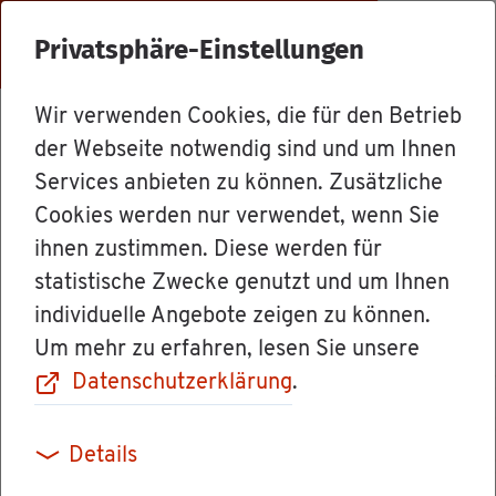
Menü
Privatsphäre-Einstellungen
Wir verwenden Cookies, die für den Betrieb
Ämter
der Webseite notwendig sind und um Ihnen
Services anbieten zu können. Zusätzliche
Cookies werden nur verwendet, wenn Sie
Ver­sor­gungs­werk
ihnen zustimmen. Diese werden für
statistische Zwecke genutzt und um Ihnen
der Steu­er­be­ra­
individuelle Angebote zeigen zu können.
Um mehr zu erfahren, lesen Sie unsere
ter in Baden-
Datenschutzerklärung
.
Würt­tem­berg
Details