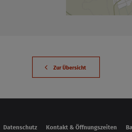
Zur Über­sicht
Da­ten­schutz
Kon­takt & Öff­nungs­zei­ten
Bar