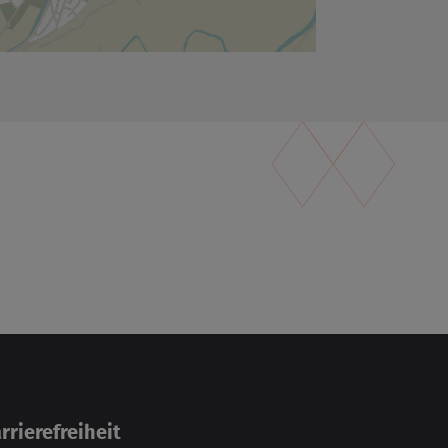
­rie­re­frei­heit