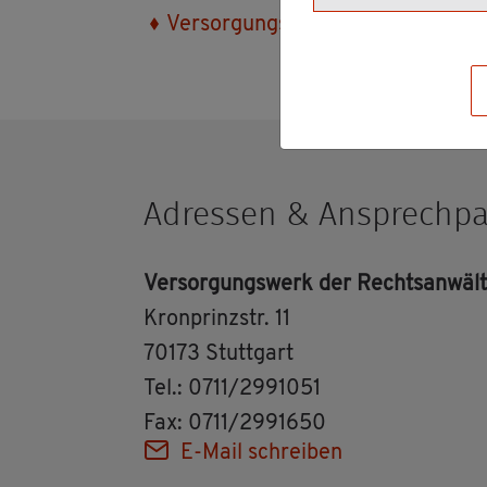
Ver­sor­gungs­werk der Rechts­an­wäl
Adres­sen & An­sprech­pa
Ver­sor­gungs­werk der Rechts­an­wäl
Kron­prinz­str. 11
70173 Stutt­gart
Tel.: 0711/2991051
Fax: 0711/2991650
E-Mail schrei­ben