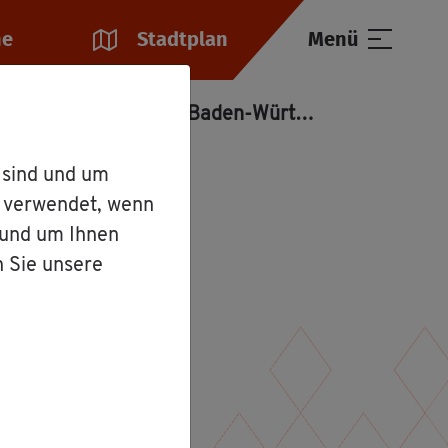
he
Stadt­plan
Menü
 Rechts­an­wäl­te in Baden-Würt­tem­berg
 sind und um
r verwendet, wenn
äl­te in
 und um Ihnen
n Sie unsere