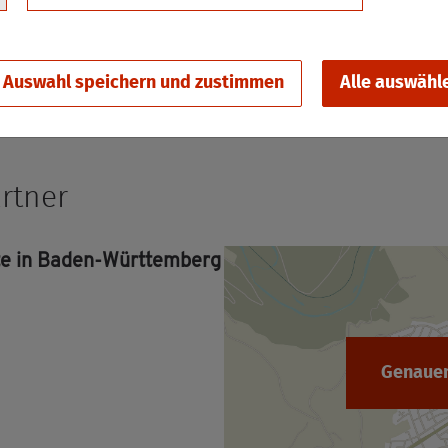
­te - Mit­glied­schaft an­mel­den
Auswahl speichern und zustimmen
Alle auswähl
rt­ner
­te in Baden-Würt­tem­berg
Genauen