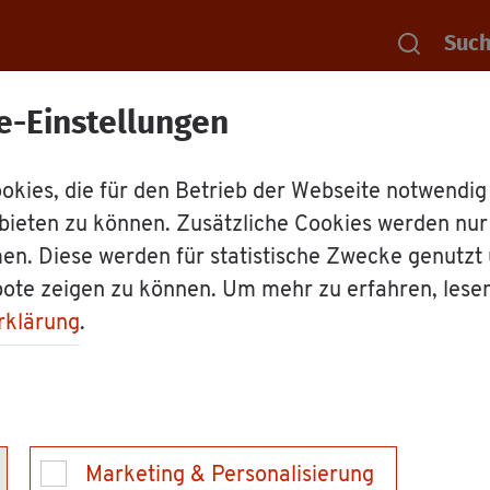
Suc
e-Einstellungen
Rat­haus
Ämter
Ver­sor­gungs­werk der
kies, die für den Betrieb der Webseite notwendig
bieten zu können. Zusätzliche Cookies werden nu
werk der Rechts­an­w
en. Diese werden für statistische Zwecke genutzt
bote zeigen zu können. Um mehr zu erfahren, lese
em­berg
rklärung
.
gen u. a.
Marketing & Personalisierung