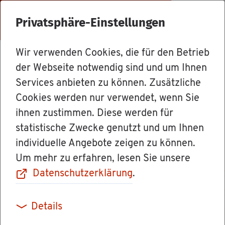
Menü
Privatsphäre-Einstellungen
Wir verwenden Cookies, die für den Betrieb
Ämter
der Webseite notwendig sind und um Ihnen
Services anbieten zu können. Zusätzliche
Cookies werden nur verwendet, wenn Sie
Stu­di­en­aka­de­
ihnen zustimmen. Diese werden für
statistische Zwecke genutzt und um Ihnen
mie Hei­den­heim
individuelle Angebote zeigen zu können.
Um mehr zu erfahren, lesen Sie unsere
[Duale Hoch­
Datenschutzerklärung
.
schu­le Baden-
Details