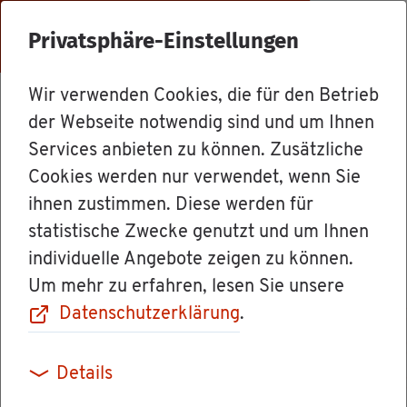
Menü
Privatsphäre-Einstellungen
Wir verwenden Cookies, die für den Betrieb
Ämter
der Webseite notwendig sind und um Ihnen
Services anbieten zu können. Zusätzliche
Cookies werden nur verwendet, wenn Sie
Lan­des­ar­beits­
ihnen zustimmen. Diese werden für
statistische Zwecke genutzt und um Ihnen
ge­richt Baden-
individuelle Angebote zeigen zu können.
Um mehr zu erfahren, lesen Sie unsere
Würt­tem­berg
Datenschutzerklärung
.
Kam­mern Frei­
Details