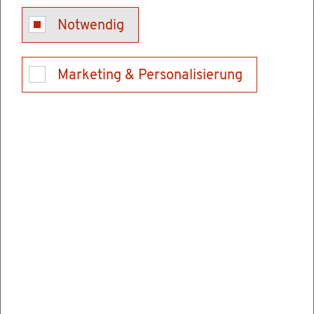
burg
Notwendig
Marketing & Personalisierung
Das Lan­des­ar­beits­ge­richt Baden-Würt­tem­berg
übt die
Recht­spre­chung
in
ar­beits­recht­li­chen
Strei­tig­kei­ten in zwei­ter In­stanz
aus.
Das Lan­des­ar­beits­ge­richt ist zu­stän­dig für
Be­ru­fun­gen
gegen die Ent­schei­dun­gen der
Ar­beits­ge­rich­te im Ur­teils­ver­fah­ren. Das be­
trifft ins­be­son­de­re Rechts­strei­tig­kei­ten zwi­
schen Ar­beit­neh­mern und Ar­beit­ge­bern.