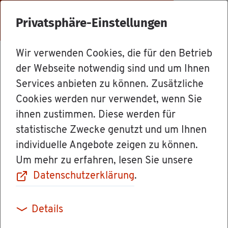
Menü
Privatsphäre-Einstellungen
Wir verwenden Cookies, die für den Betrieb
Ämter
der Webseite notwendig sind und um Ihnen
Services anbieten zu können. Zusätzliche
Cookies werden nur verwendet, wenn Sie
Hoch­schu­le
ihnen zustimmen. Diese werden für
statistische Zwecke genutzt und um Ihnen
Pforz­heim
individuelle Angebote zeigen zu können.
Um mehr zu erfahren, lesen Sie unsere
Datenschutzerklärung
.
Hoch­schu­le Pforz­heim – Füh­rend durch Per­
Details
spek­ti­ven­wech­sel