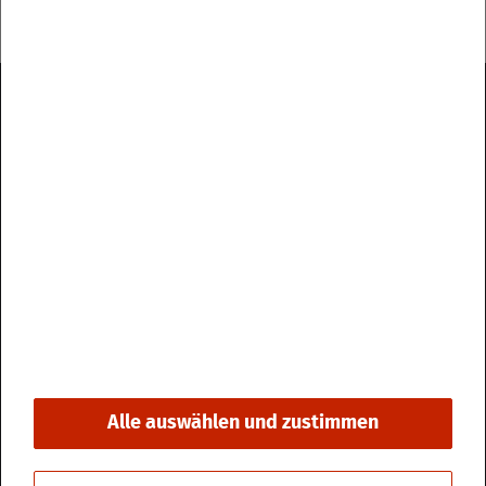
Im­pres­sum
Da­ten­schutz
Kon­takt & Öff­nungs­zei­ten
Bar­rie­re­frei­heit
Alle auswählen und zustimmen
© 2026 Stadt Fri­din­gen