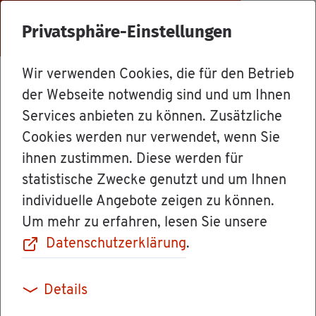
Menü
Privatsphäre-Einstellungen
Wir verwenden Cookies, die für den Betrieb
Ämter
der Webseite notwendig sind und um Ihnen
Services anbieten zu können. Zusätzliche
Cookies werden nur verwendet, wenn Sie
Haupt­zoll­amt
ihnen zustimmen. Diese werden für
statistische Zwecke genutzt und um Ihnen
Sin­gen
individuelle Angebote zeigen zu können.
Um mehr zu erfahren, lesen Sie unsere
Datenschutzerklärung
.
Kraft­fahr­zeug­steu­er auch für den Land­kreis
Details
Lör­rach