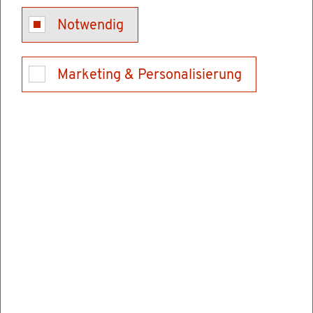
Notwendig
Be­treu­te Dienst­leis­tun­gen u. a.
Marketing & Personalisierung
Kraft­fahr­zeug­steu­er zah­len
Zu­ge­hö­ri­ge For­mu­la­re
Hin­wei­se, Vor­aus­set­zun­gen und Merk­
blät­ter zur Kraft­fahr­zeug­steu­er
SEPA-Last­schrift­man­dat zum Ein­zug der
Kraft­fahr­zeug­steu­er