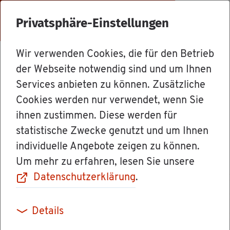
Menü
Privatsphäre-Einstellungen
Wir verwenden Cookies, die für den Betrieb
Ämter
der Webseite notwendig sind und um Ihnen
Services anbieten zu können. Zusätzliche
Cookies werden nur verwendet, wenn Sie
Fi­nanz­amt
ihnen zustimmen. Diese werden für
statistische Zwecke genutzt und um Ihnen
Schwet­zin­gen
individuelle Angebote zeigen zu können.
Um mehr zu erfahren, lesen Sie unsere
Datenschutzerklärung
.
Die Auf­ga­be des Fi­nanz­amts ist die
Ver­wal­tung
Details
der Steu­ern
.