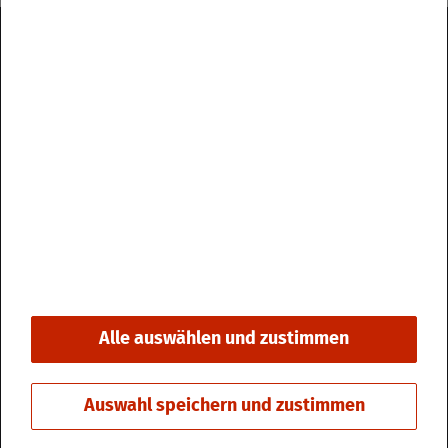
Im­pres­sum
Da­ten­schutz
Kon­takt & Öff­nungs­zei­ten
Bar­rie­re­frei­heit
Alle auswählen und zustimmen
© 2026 Stadt Fri­din­gen
Auswahl speichern und zustimmen